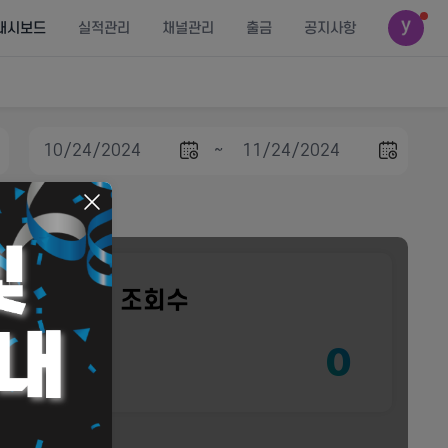
대시보드
실적관리
채널관리
출금
공지사항
~
프리미엄 조회수
0