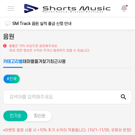
메타 플랫폼 SM VIBE 음원 사용 영상 오리지널 사운드 복원 안내
SM Track 음원 실적 출금 신청 안내
음원
[필독] 플랫폼 개편 및 서비스 재개 안내
볼륨은 15% 이상으로 설정해주세요.
35초 미만 영상은 수익이 적거나 발생하지 않을 수 있습니다.
쇼츠뮤직 12월 정산 관련 추가 공지 건
카테고리별
테마별
즐겨찾기
최근사용
#
전체
쇼츠뮤직 12월 정산 안내
콘텐츠 전수조사 및 정산 일정 안내
인기순
최신순
*이벤트 음원 사용 시 +10% 추가 수익이 적용됩니다. (10/1~11/30, 유튜브 한정)